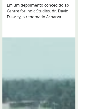
diz que caso Sabarimala é
sem precedentes na
história
Em um depoimento concedido ao
Centre for Indic Studies, dr. David
Frawley, o renomado Acharya
(professor) e autor de mais de trinta...