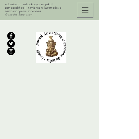
vakratunda mahaakaaya suryakoti
samaprabhaa | nirvighnam kurumedeva
sarvakaaryeshu sarvadaa
Ganesha Salutation