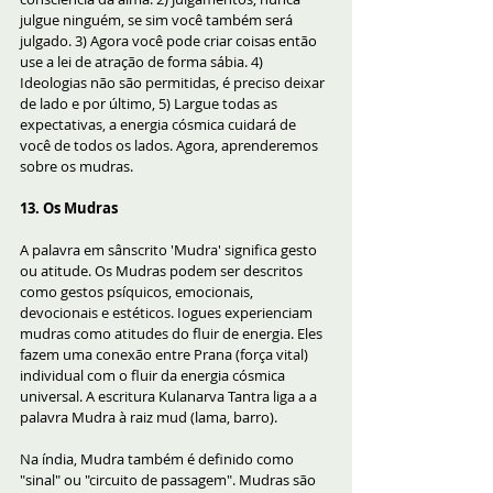
julgue ninguém, se sim você também será 
julgado. 3) Agora você pode criar coisas então 
use a lei de atração de forma sábia. 4) 
Ideologias não são permitidas, é preciso deixar 
de lado e por último, 5) Largue todas as 
expectativas, a energia cósmica cuidará de 
você de todos os lados. Agora, aprenderemos 
sobre os mudras.
13. Os Mudras
A palavra em sânscrito 'Mudra' significa gesto 
ou atitude. Os Mudras podem ser descritos 
como gestos psíquicos, emocionais, 
devocionais e estéticos. Iogues experienciam 
mudras como atitudes do fluir de energia. Eles 
fazem uma conexão entre Prana (força vital) 
individual com o fluir da energia cósmica 
universal. A escritura Kulanarva Tantra liga a a 
palavra Mudra à raiz mud (lama, barro).
Na índia, Mudra também é definido como  
"sinal" ou "circuito de passagem". Mudras são 