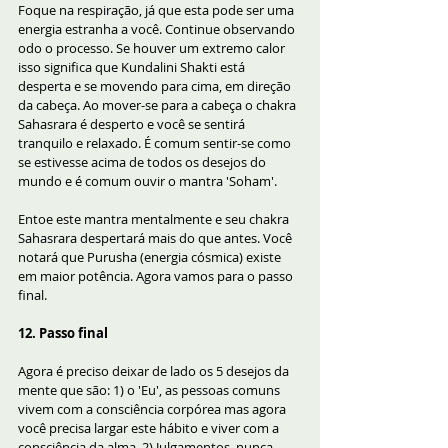
Foque na respiração, já que esta pode ser uma 
energia estranha a você. Continue observando 
odo o processo. Se houver um extremo calor 
isso significa que Kundalini Shakti está 
desperta e se movendo para cima, em direção 
da cabeça. Ao mover-se para a cabeça o chakra 
Sahasrara é desperto e você se sentirá 
tranquilo e relaxado. É comum sentir-se como 
se estivesse acima de todos os desejos do 
mundo e é comum ouvir o mantra 'Soham'. 
Entoe este mantra mentalmente e seu chakra 
Sahasrara despertará mais do que antes. Você 
notará que Purusha (energia cósmica) existe 
em maior potência. Agora vamos para o passo 
final.
12. Passo final
Agora é preciso deixar de lado os 5 desejos da 
mente que são: 1) o 'Eu', as pessoas comuns 
vivem com a consciência corpórea mas agora 
você precisa largar este hábito e viver com a 
consciência da alma. 2) Julgamentos, nunca 