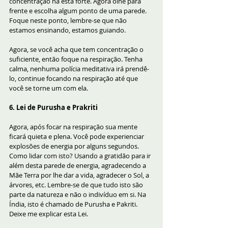
concentração na está forte. Agora olhe para 
frente e escolha algum ponto de uma parede. 
Foque neste ponto, lembre-se que não 
estamos ensinando, estamos guiando. 
Agora, se você acha que tem concentração o 
suficiente, então foque na respiração. Tenha 
calma, nenhuma polícia meditativa irá prendê-
lo, continue focando na respiração até que 
você se torne um com ela.
6. Lei de Purusha e Prakriti
Agora, após focar na respiração sua mente 
ficará quieta e plena. Você pode experienciar 
explosões de energia por alguns segundos. 
Como lidar com isto? Usando a gratidão para ir 
além desta parede de energia, agradecendo a 
Mãe Terra por lhe dar a vida, agradecer o Sol, a 
árvores, etc. Lembre-se de que tudo isto são 
parte da natureza e não o indivíduo em si. Na 
Índia, isto é chamado de Purusha e Pakriti. 
Deixe me explicar esta Lei.