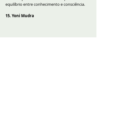
equilíbrio entre conhecimento e consciência.
15. Yoni Mudra
 Este Mudra deve ser feito após Jnana Mudra e 
Chin Mudra, pois ele cria equilíbrio entre Ida, 
Pingala e Sushuma. Então entre em meditação 
e após Jnana e Chin Mudra por vinte minutos. 
Depois disso, faça este mudra por vinte 
minutos inteiros pois é um Mudra importante. 
Este Mudra está conectado com Ida, Pingala e 
Sushuma.
16. Nadis