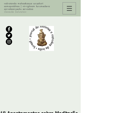
vakratunda mahaakaaya suryakoti
samaprabhaa | nirvighnam kurumedeva
sarvakaaryeshu sarvadaa
Ganesha Salutation