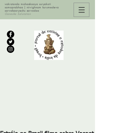
vakratunda mahaakaaya suryakoti
samaprabhaa | nirvighnam kurumedeva
sarvakaaryeshu sarvadaa
Ganesha Salutation