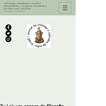
vakratunda mahaakaaya suryakoti
samaprabhaa | nirvighnam kurumedeva
sarvakaaryeshu sarvadaa
Ganesha Salutation