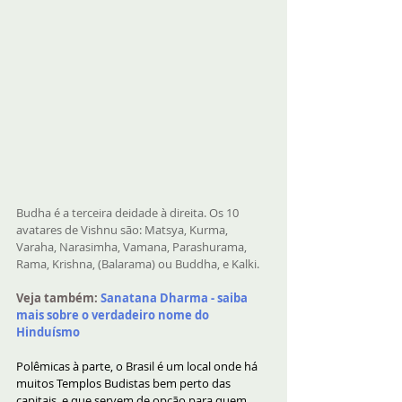
Budha é a terceira deidade à direita. Os 10 
avatares de Vishnu são: Matsya, Kurma, 
Varaha, Narasimha, Vamana, Parashurama, 
Rama, Krishna, (Balarama) ou Buddha, e Kalki.
Veja também:
Sanatana Dharma - saiba 
mais sobre o verdadeiro nome do 
Hinduísmo
Polêmicas à parte, o Brasil é um local onde há 
muitos Templos Budistas bem perto das 
capitais, e que servem de opção para quem 