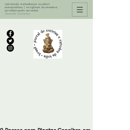
vakratunda mahaakaaya suryakoti
samaprabhaa | nirvighnam kurumedeva
sarvakaaryeshu sarvadaa
Ganesha Salutation