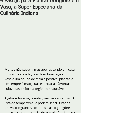
9 Passos para Plantar Gengibre em
Vaso, a Super Especiaria da
Culinária Indiana
Muitos não sabem, mas apenas tendo em casa 
um canto arejado, com boa iluminação, um 
vaso e um pouco de terra é possível plantar, e 
ter sempre à mão, suas especiarias favoritas 
cultivadas de forma orgânica e saudável.
Açafrão-da-terra, coentro, manjericão, curry... A 
lista de temperos que podem ser cultivados 
em vaso é grande. De todas elas, o gengibre – 
que é vastamente utilizado na culinária indiana 