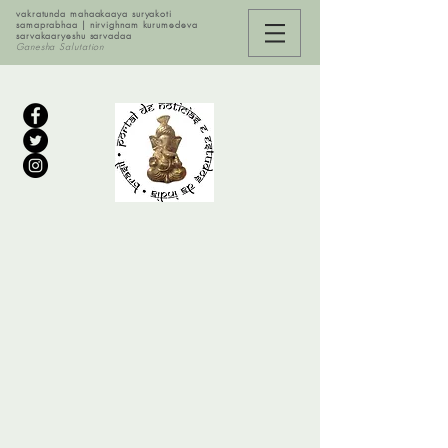
vakratunda mahaakaaya suryakoti
samaprabhaa | nirvighnam kurumedeva
sarvakaaryeshu sarvadaa
Ganesha Salutation