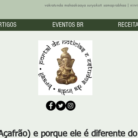
vakratunda mahaakaaya suryakoti samaprabhaa | nir
RTIGOS
EVENTOS BR
RECEIT
Açafrão) e porque ele é diferente do