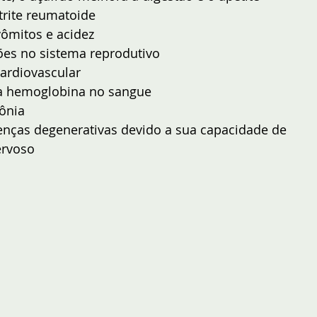
rite reumatoide  
vômitos e acidez  
ões no sistema reprodutivo  
rdiovascular  
 hemoglobina no sangue  
nia  
nças degenerativas devido a sua capacidade de 
ervoso 