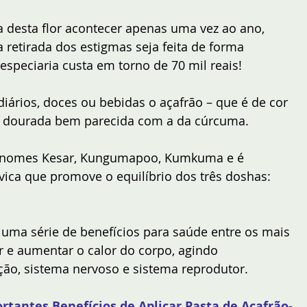
ta desta flor acontecer apenas uma vez ao ano, 
retirada dos estigmas seja feita de forma 
especiaria custa em torno de 70 mil reais!
iários, doces ou bebidas o açafrão – que é de cor 
o dourada bem parecida com a da cúrcuma.
os nomes Kesar, Kungumapoo, Kumkuma e é 
ica que promove o equilíbrio dos três doshas: 
uma série de benefícios para saúde entre os mais 
ir e aumentar o calor do corpo, agindo 
ção, sistema nervoso e sistema reprodutor.
rtantes Benefícios de Aplicar Pasta de Açafrão-