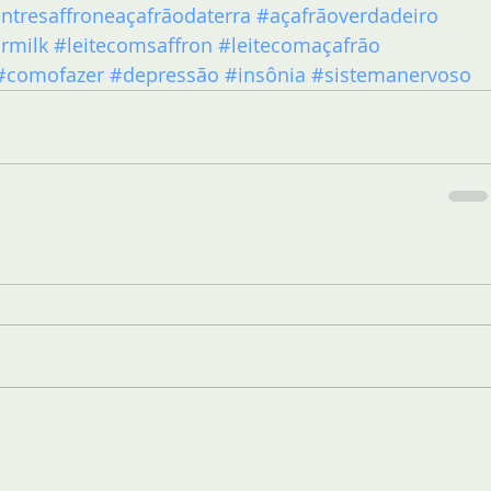
ntresaffroneaçafrãodaterra
#açafrãoverdadeiro
rmilk
#leitecomsaffron
#leitecomaçafrão
#comofazer
#depressão
#insônia
#sistemanervoso