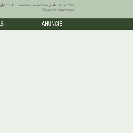
vighnam kurumedeva sarvakaaryeshu sarvadaa
Ganesha Salutation
AS
ANUNCIE