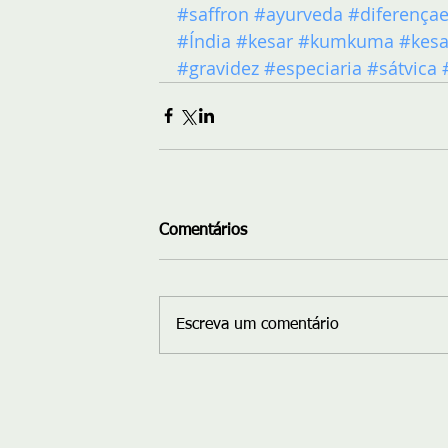
#saffron
#ayurveda
#diferençae
#Índia
#kesar
#kumkuma
#kesa
#gravidez
#especiaria
#sátvica
Comentários
Escreva um comentário