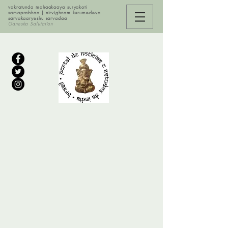
vakratunda mahaakaaya suryakoti
samaprabhaa | nirvighnam kurumedeva
sarvakaaryeshu sarvadaa
Ganesha Salutation