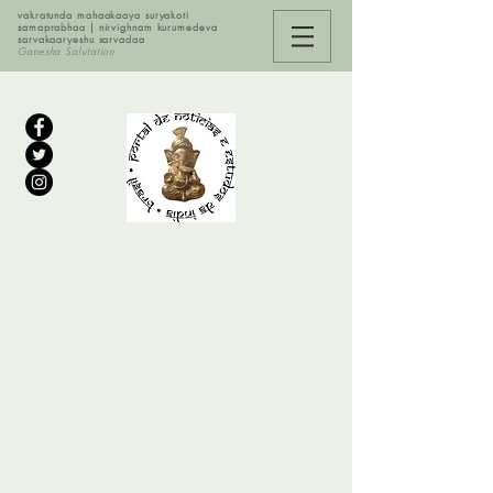
vakratunda mahaakaaya suryakoti
samaprabhaa | nirvighnam kurumedeva
sarvakaaryeshu sarvadaa
Ganesha Salutation