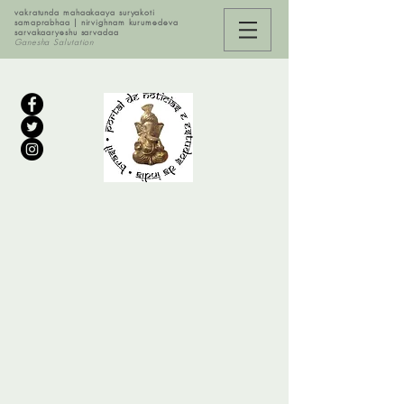
vakratunda mahaakaaya suryakoti
samaprabhaa | nirvighnam kurumedeva
sarvakaaryeshu sarvadaa
Ganesha Salutation