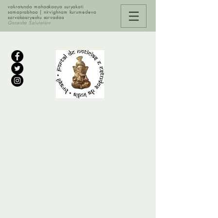
vakratunda mahaakaaya suryakoti
samaprabhaa | nirvighnam kurumedeva
sarvakaaryeshu sarvadaa
Ganesha Salutation