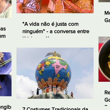
Mo
Ga
"A vida não é justa com
e 
nas
ninguém" - a conversa entre
 em
Krishna e Karna no
Mahabharata
Re
Go
engibre
Re
7 Costumes Tradicionais da