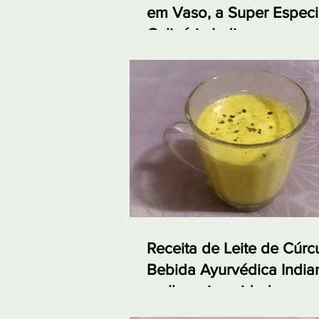
em Vaso, a Super Especi
Culinária Indiana
Receita de Leite de Cúr
Bebida Ayurvédica India
melhora imunidade