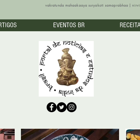
vakratunda mahaakaaya suryakoti samaprabhaa | nir
RTIGOS
EVENTOS BR
RECEIT