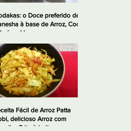
dakas: o Doce preferido de
nesha à base de Arroz, Coco
Açúcar Mascavo
ceita Fácil de Arroz Patta
bi, delicioso Arroz com
polho Frito à Indiana