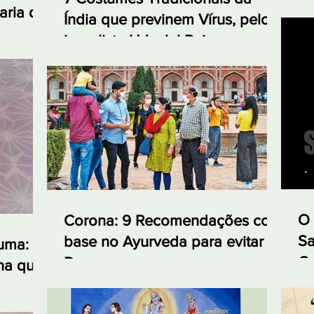
aria da
Índia que previnem Vírus, pelo
jornalista Udaylal Pai
O 
Corona: 9 Recomendações com
Sa
base no Ayurveda para evitar a
cuma:
Ca
Doença
na que