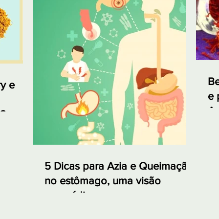
Be
y e
e 
Aç
ó?
5 Dicas para Azia e Queimação
no estômago, uma visão
ayurvédica