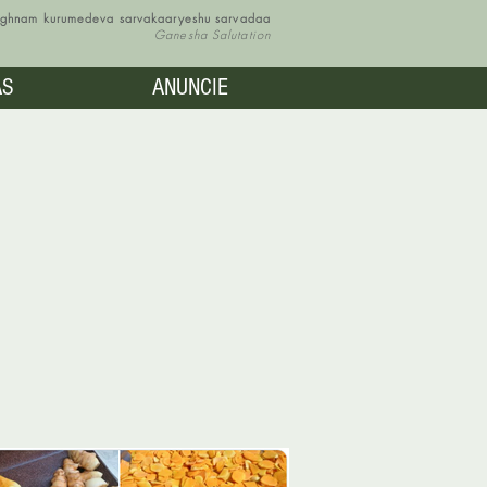
vighnam kurumedeva sarvakaaryeshu sarvadaa
Ganesha Salutation
AS
ANUNCIE