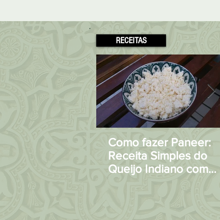
RECEITAS
Como fazer Paneer:
Receita Simples do
Queijo Indiano com
apenas 2 Ingrediente