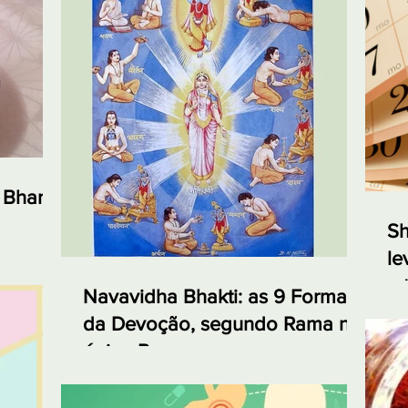
 Bharta,
Sh
le
e 
Navavidha Bhakti: as 9 Formas
da Devoção, segundo Rama no
épico Ramayana