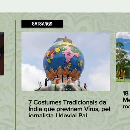
SATSANGS
Modakas: o Doce
Receita Fácil
preferido de Ganesha à
Patta Gobi, de
18
base de Arroz, Coco e
Arroz com Re
Me
7 Costumes Tradicionais da
mo
s
Açúcar Mascavo
à Indiana
Índia que previnem Vírus, pelo
Ja
jornalista Udaylal Pai