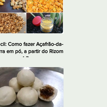
cil: Como fazer Açafrão-da-
rra em pó, a partir do Rizoma,
 apenas 4 Passos