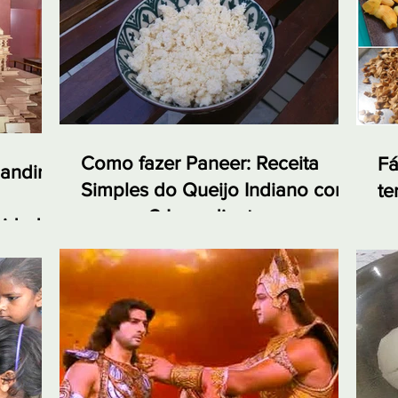
Como fazer Paneer: Receita
Fá
andir:
Simples do Queijo Indiano com
te
apenas 2 Ingredientes
em
nidade