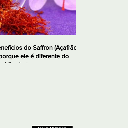
nefícios do Saffron (Açafrão)
porque ele é diferente do
afrão-da-terra