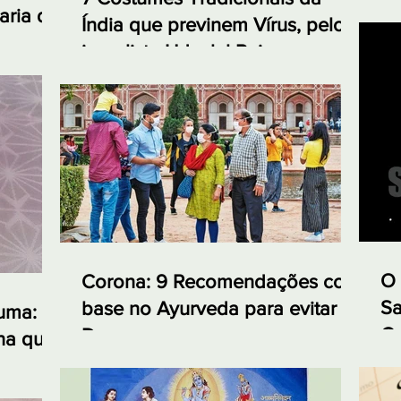
aria da
Índia que previnem Vírus, pelo
jornalista Udaylal Pai
O 
Corona: 9 Recomendações com
Sa
base no Ayurveda para evitar a
cuma:
Ca
Doença
na que