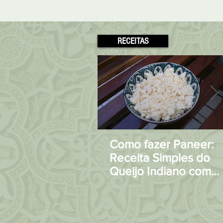
RECEITAS
Como fazer Paneer:
Receita Simples do
Queijo Indiano com
apenas 2 Ingrediente