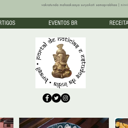
vakratunda mahaakaaya suryakoti samaprabhaa | nir
RTIGOS
EVENTOS BR
RECEIT