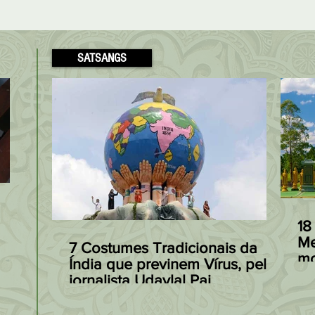
SATSANGS
Modakas: o Doce
Receita Fácil
preferido de Ganesha à
Patta Gobi, de
18
base de Arroz, Coco e
Arroz com Re
Me
7 Costumes Tradicionais da
mo
s
Açúcar Mascavo
à Indiana
Índia que previnem Vírus, pelo
Ja
jornalista Udaylal Pai