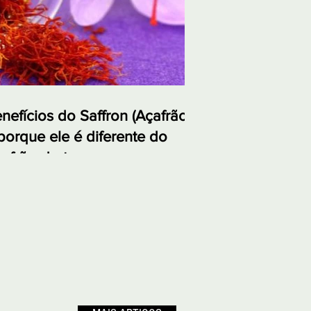
nefícios do Saffron (Açafrão)
porque ele é diferente do
afrão-da-terra