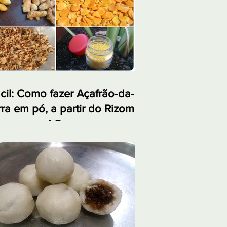
cil: Como fazer Açafrão-da-
rra em pó, a partir do Rizoma,
 apenas 4 Passos