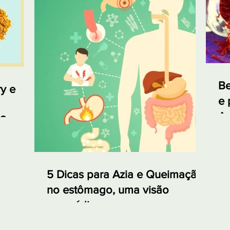
Be
y e
e 
Aç
ó?
5 Dicas para Azia e Queimação
no estômago, uma visão
ayurvédica