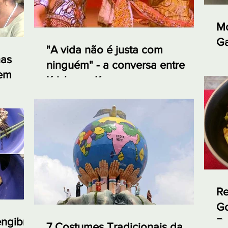
Mo
Ga
"A vida não é justa com
e 
nas
ninguém" - a conversa entre
 em
Krishna e Karna no
Mahabharata
Re
Go
engibre
Re
7 Costumes Tradicionais da