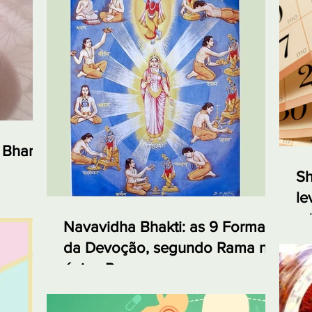
 Bharta,
Sh
le
e 
Navavidha Bhakti: as 9 Formas
da Devoção, segundo Rama no
épico Ramayana