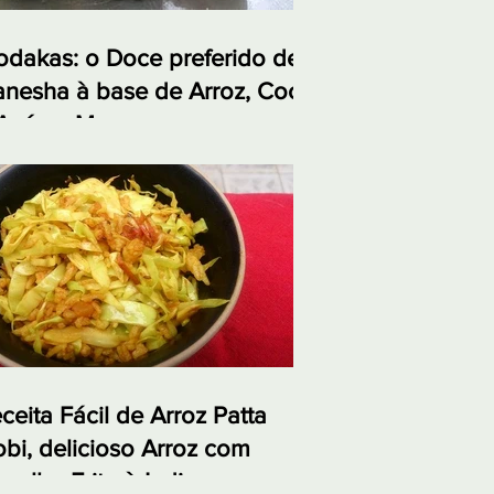
dakas: o Doce preferido de
nesha à base de Arroz, Coco
Açúcar Mascavo
ceita Fácil de Arroz Patta
bi, delicioso Arroz com
polho Frito à Indiana