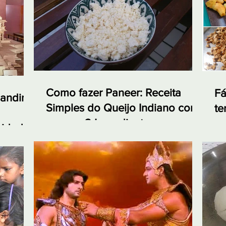
Como fazer Paneer: Receita
Fá
andir:
Simples do Queijo Indiano com
te
apenas 2 Ingredientes
em
nidade