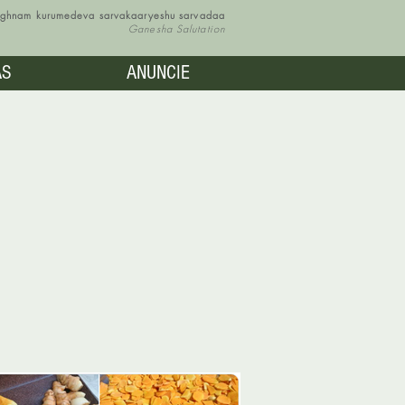
vighnam kurumedeva sarvakaaryeshu sarvadaa
Ganesha Salutation
AS
ANUNCIE