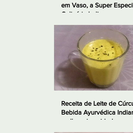
em Vaso, a Super Especi
Culinária Indiana
Receita de Leite de Cúr
Bebida Ayurvédica India
melhora imunidade