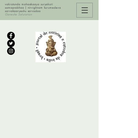
vakratunda mahaakaaya suryakoti
samaprabhaa | nirvighnam kurumedeva
sarvakaaryeshu sarvadaa
Ganesha Salutation