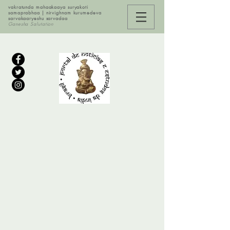
vakratunda mahaakaaya suryakoti
samaprabhaa | nirvighnam kurumedeva
sarvakaaryeshu sarvadaa
Ganesha Salutation