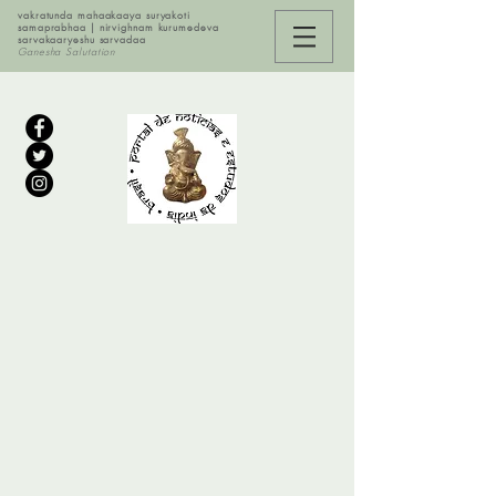
vakratunda mahaakaaya suryakoti
samaprabhaa | nirvighnam kurumedeva
sarvakaaryeshu sarvadaa
Ganesha Salutation