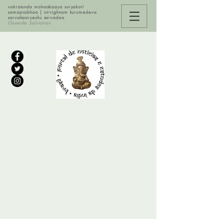
vakratunda mahaakaaya suryakoti
samaprabhaa | nirvighnam kurumedeva
sarvakaaryeshu sarvadaa
Ganesha Salutation