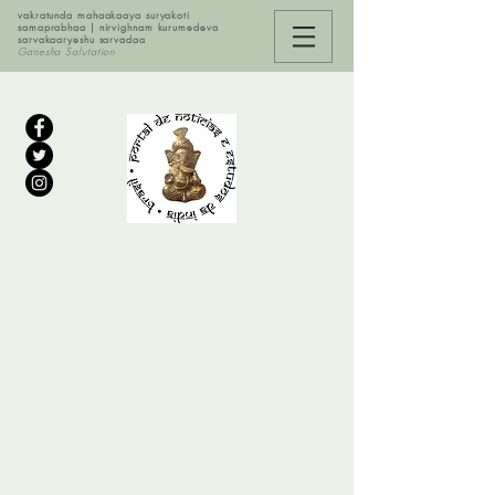
vakratunda mahaakaaya suryakoti
samaprabhaa | nirvighnam kurumedeva
sarvakaaryeshu sarvadaa
Ganesha Salutation