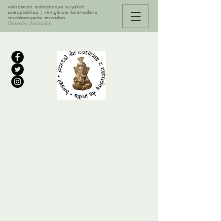
vakratunda mahaakaaya suryakoti
samaprabhaa | nirvighnam kurumedeva
sarvakaaryeshu sarvadaa
Ganesha Salutation