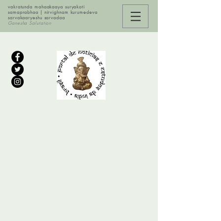
vakratunda mahaakaaya suryakoti
samaprabhaa | nirvighnam kurumedeva
sarvakaaryeshu sarvadaa
Ganesha Salutation