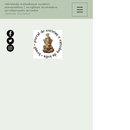
vakratunda mahaakaaya suryakoti
samaprabhaa | nirvighnam kurumedeva
sarvakaaryeshu sarvadaa
Ganesha Salutation