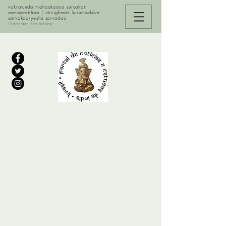
vakratunda mahaakaaya suryakoti
samaprabhaa | nirvighnam kurumedeva
sarvakaaryeshu sarvadaa
Ganesha Salutation