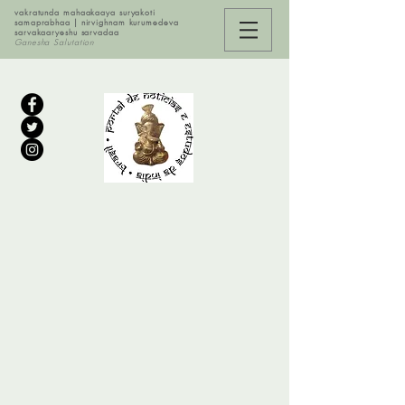
vakratunda mahaakaaya suryakoti
samaprabhaa | nirvighnam kurumedeva
sarvakaaryeshu sarvadaa
Ganesha Salutation