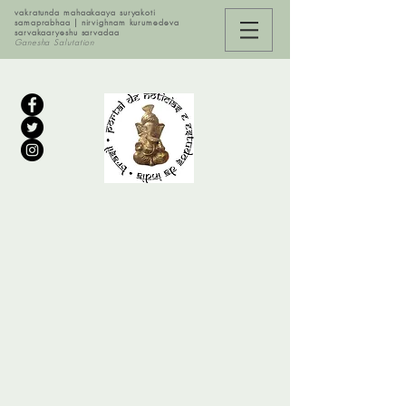
vakratunda mahaakaaya suryakoti
samaprabhaa | nirvighnam kurumedeva
sarvakaaryeshu sarvadaa
Ganesha Salutation