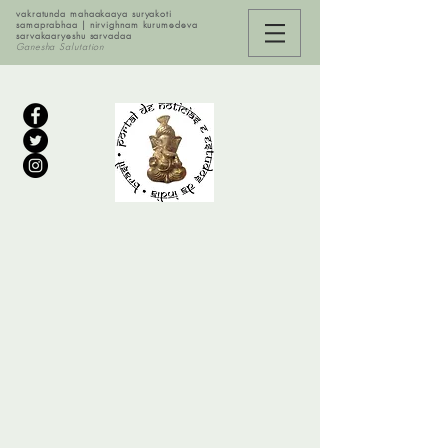
vakratunda mahaakaaya suryakoti
samaprabhaa | nirvighnam kurumedeva
sarvakaaryeshu sarvadaa
Ganesha Salutation