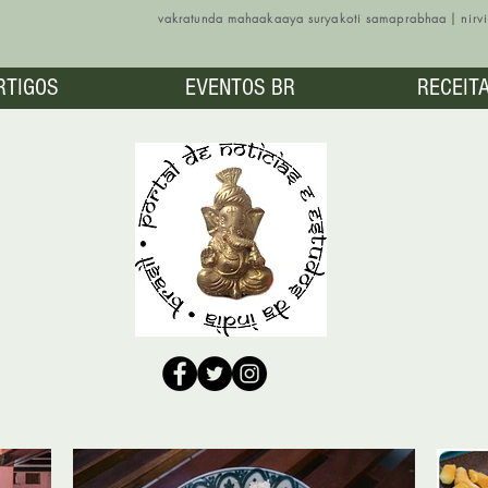
vakratunda mahaakaaya suryakoti samaprabhaa | nir
RTIGOS
EVENTOS BR
RECEIT