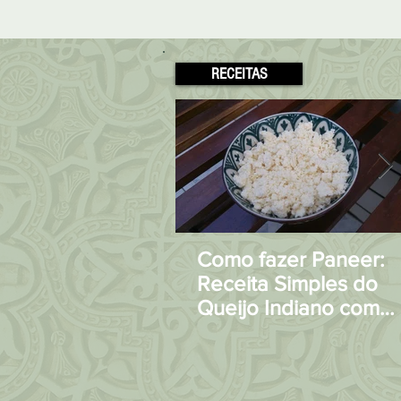
RECEITAS
Como fazer Paneer:
Receita Simples do
Queijo Indiano com
apenas 2 Ingrediente