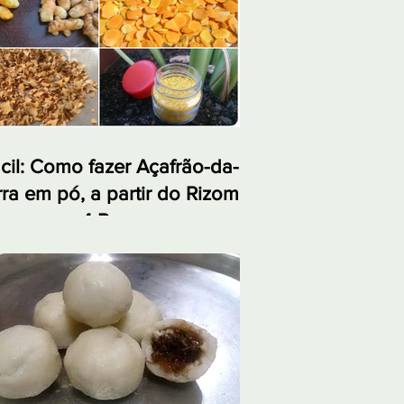
cil: Como fazer Açafrão-da-
rra em pó, a partir do Rizoma,
 apenas 4 Passos