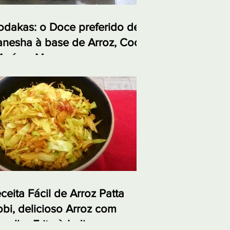
dakas: o Doce preferido de
nesha à base de Arroz, Coco
Açúcar Mascavo
ceita Fácil de Arroz Patta
bi, delicioso Arroz com
polho Frito à Indiana