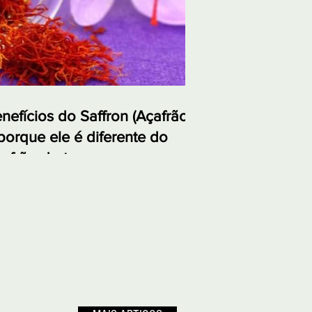
nefícios do Saffron (Açafrão)
porque ele é diferente do
afrão-da-terra