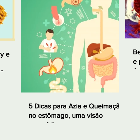
Be
y e
e 
Aç
ó?
5 Dicas para Azia e Queimação
no estômago, uma visão
ayurvédica