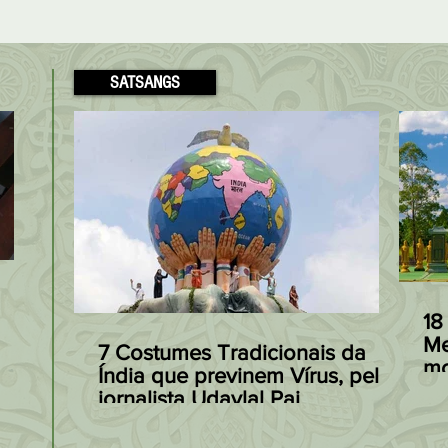
SATSANGS
Modakas: o Doce
Receita Fácil
preferido de Ganesha à
Patta Gobi, de
18
base de Arroz, Coco e
Arroz com Re
Me
7 Costumes Tradicionais da
mo
s
Açúcar Mascavo
à Indiana
Índia que previnem Vírus, pelo
Ja
jornalista Udaylal Pai