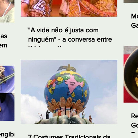
Mo
Ga
"A vida não é justa com
e 
nas
ninguém" - a conversa entre
 em
Krishna e Karna no
Mahabharata
Re
Go
engibre
Re
7 Costumes Tradicionais da