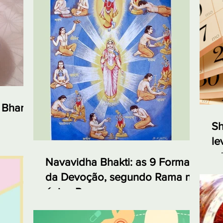
 Bharta,
Sh
le
e 
Navavidha Bhakti: as 9 Formas
da Devoção, segundo Rama no
épico Ramayana