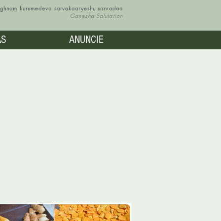
vighnam kurumedeva sarvakaaryeshu sarvadaa
Ganesha Salutation
AS
ANUNCIE