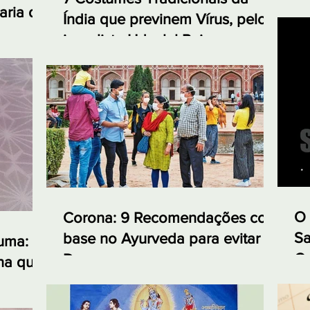
aria da
Índia que previnem Vírus, pelo
jornalista Udaylal Pai
O 
Corona: 9 Recomendações com
Sa
base no Ayurveda para evitar a
cuma:
Ca
Doença
na que