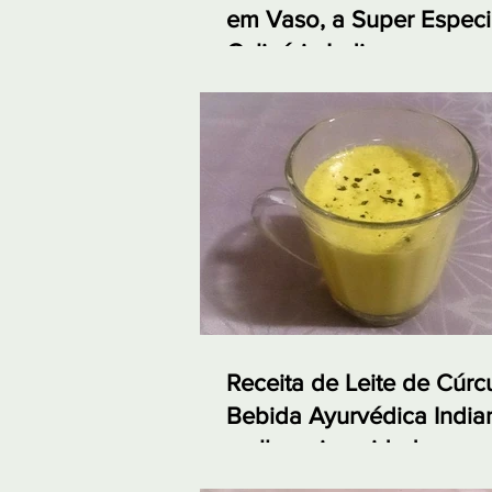
em Vaso, a Super Especi
Culinária Indiana
Receita de Leite de Cúr
Bebida Ayurvédica India
melhora imunidade