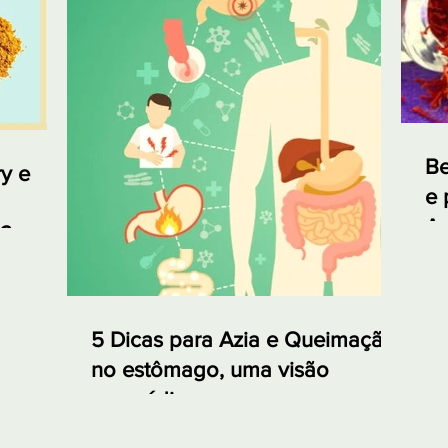
Be
y e
e 
Aç
ó?
5 Dicas para Azia e Queimação
no estômago, uma visão
ayurvédica