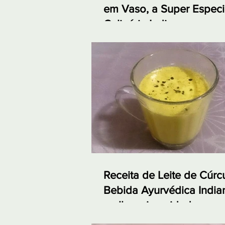
em Vaso, a Super Especi
Culinária Indiana
Receita de Leite de Cúr
Bebida Ayurvédica India
melhora imunidade