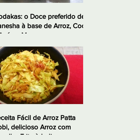
dakas: o Doce preferido de
nesha à base de Arroz, Coco
Açúcar Mascavo
ceita Fácil de Arroz Patta
bi, delicioso Arroz com
polho Frito à Indiana