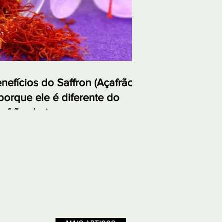
nefícios do Saffron (Açafrão)
porque ele é diferente do
afrão-da-terra