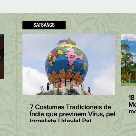
SATSANGS
Modakas: o Doce
Receita Fácil
preferido de Ganesha à
Patta Gobi, de
18
base de Arroz, Coco e
Arroz com Re
Me
7 Costumes Tradicionais da
mo
s
Açúcar Mascavo
à Indiana
Índia que previnem Vírus, pelo
Ja
jornalista Udaylal Pai