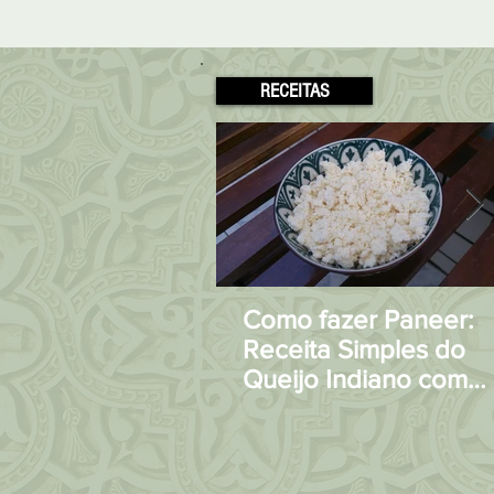
RECEITAS
Como fazer Paneer:
Receita Simples do
Queijo Indiano com
apenas 2 Ingrediente