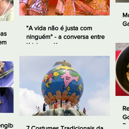
Mo
Ga
"A vida não é justa com
e 
nas
ninguém" - a conversa entre
 em
Krishna e Karna no
Mahabharata
Re
Go
engibre
Re
7 Costumes Tradicionais da