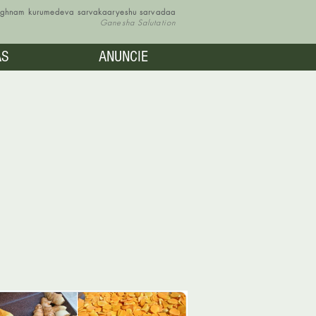
vighnam kurumedeva sarvakaaryeshu sarvadaa
Ganesha Salutation
AS
ANUNCIE