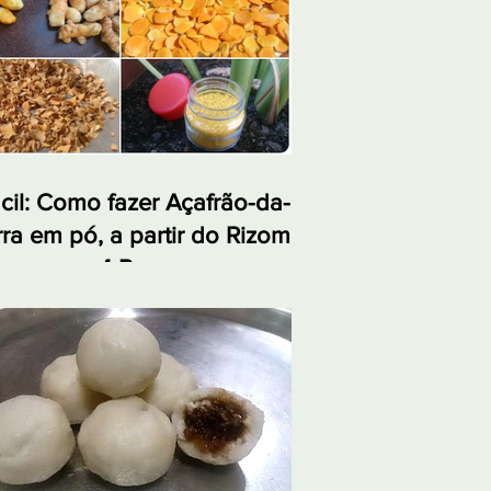
cil: Como fazer Açafrão-da-
rra em pó, a partir do Rizoma,
 apenas 4 Passos