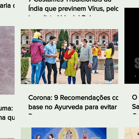
aria da
Índia que previnem Vírus, pelo
jornalista Udaylal Pai
O 
Corona: 9 Recomendações com
Sa
base no Ayurveda para evitar a
cuma:
Ca
Doença
na que