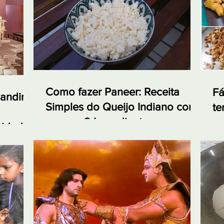
Como fazer Paneer: Receita
Fá
andir:
Simples do Queijo Indiano com
te
apenas 2 Ingredientes
em
nidade