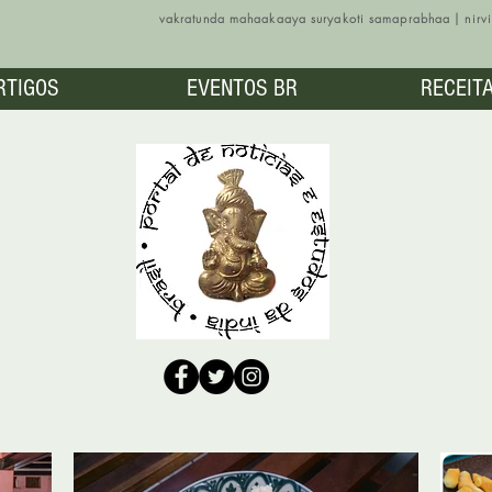
vakratunda mahaakaaya suryakoti samaprabhaa | nir
RTIGOS
EVENTOS BR
RECEIT