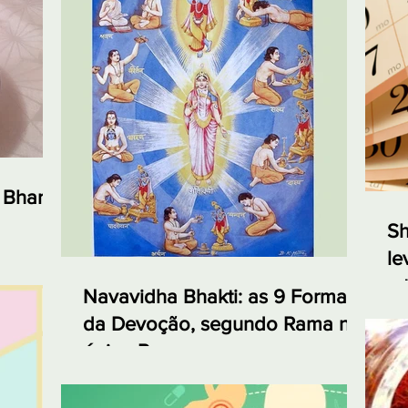
 Bharta,
Sh
le
e 
Navavidha Bhakti: as 9 Formas
da Devoção, segundo Rama no
épico Ramayana