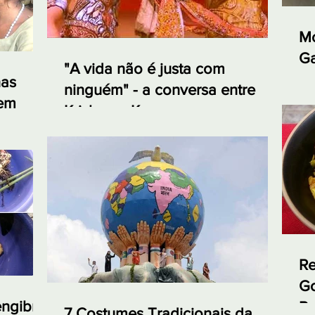
Mo
Ga
"A vida não é justa com
e 
nas
ninguém" - a conversa entre
 em
Krishna e Karna no
Mahabharata
Re
Go
engibre
Re
7 Costumes Tradicionais da