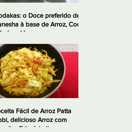
dakas: o Doce preferido de
nesha à base de Arroz, Coco
Açúcar Mascavo
ceita Fácil de Arroz Patta
bi, delicioso Arroz com
polho Frito à Indiana