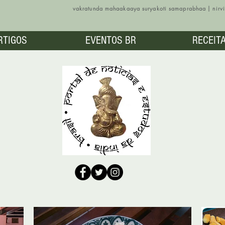
vakratunda mahaakaaya suryakoti samaprabhaa | nir
RTIGOS
EVENTOS BR
RECEIT