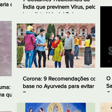
aria da
Índia que previnem Vírus, pelo
jornalista Udaylal Pai
O 
Corona: 9 Recomendações com
Sa
base no Ayurveda para evitar a
cuma:
Ca
Doença
na que