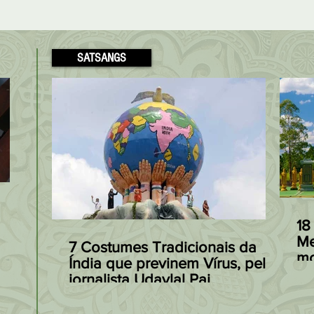
SATSANGS
Modakas: o Doce
Receita Fácil
preferido de Ganesha à
Patta Gobi, de
18
base de Arroz, Coco e
Arroz com Re
Me
7 Costumes Tradicionais da
mo
s
Açúcar Mascavo
à Indiana
Índia que previnem Vírus, pelo
Ja
jornalista Udaylal Pai