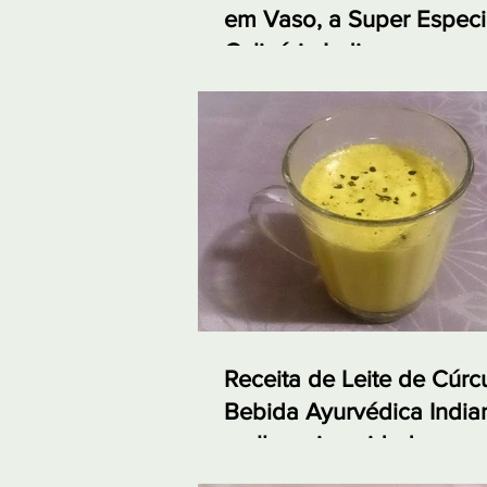
em Vaso, a Super Especi
Culinária Indiana
Receita de Leite de Cúr
Bebida Ayurvédica India
melhora imunidade