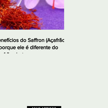
nefícios do Saffron (Açafrão)
porque ele é diferente do
afrão-da-terra