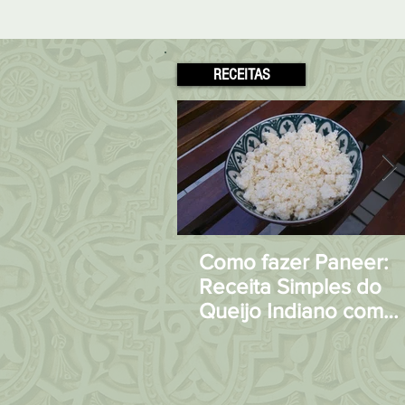
RECEITAS
Como fazer Paneer:
Receita Simples do
Queijo Indiano com
apenas 2 Ingrediente