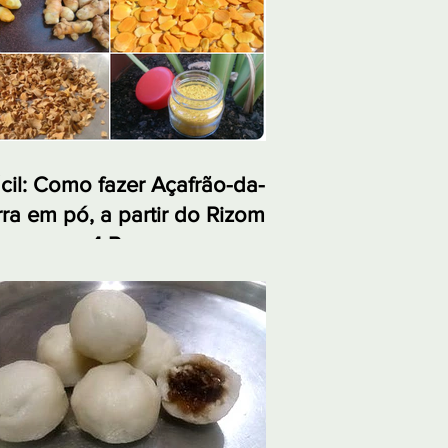
cil: Como fazer Açafrão-da-
rra em pó, a partir do Rizoma,
 apenas 4 Passos