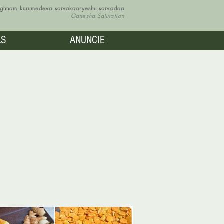
vighnam kurumedeva sarvakaaryeshu sarvadaa
Ganesha Salutation
AS
ANUNCIE