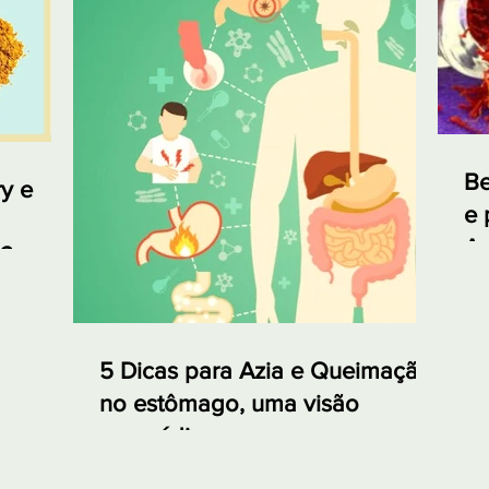
Be
y e
e 
Aç
ó?
5 Dicas para Azia e Queimação
no estômago, uma visão
ayurvédica