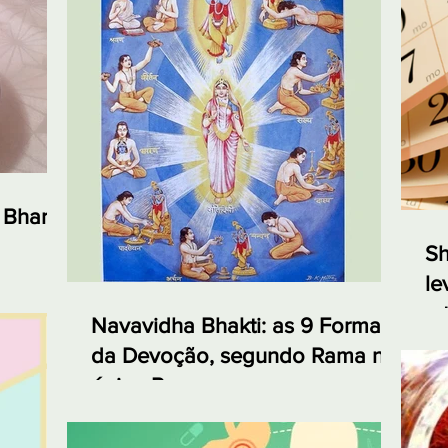
 Bharta,
Sh
le
e 
Navavidha Bhakti: as 9 Formas
da Devoção, segundo Rama no
épico Ramayana