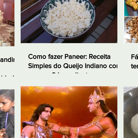
Como fazer Paneer: Receita
Fá
andir:
Simples do Queijo Indiano com
te
apenas 2 Ingredientes
em
nidade