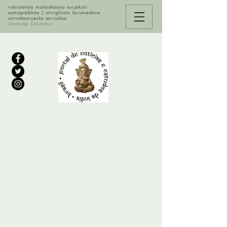
vakratunda mahaakaaya suryakoti
samaprabhaa | nirvighnam kurumedeva
sarvakaaryeshu sarvadaa
Ganesha Salutation