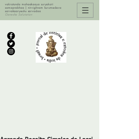
vakratunda mahaakaaya suryakoti
samaprabhaa | nirvighnam kurumedeva
sarvakaaryeshu sarvadaa
Ganesha Salutation