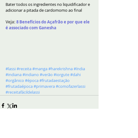
Bater todos os ingredientes no liquidificador e 
adicionar a pitada de cardomomo ao final
Veja: 
8 Benefícios do Açafrão e por que ele 
é associado com Ganesha
#lassi
#receita
#manga
#harekrishna
#índia
#indiana
#indiano
#verão
#iorgute
#dahi
#orgânico
#época
#frutadaestação
#frutadaépoca
#primavera
#comofazerlassi
#receitafácildelassi