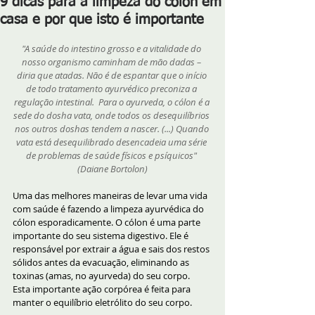
9 dicas para a limpeza do cólon em
casa e por que isto é importante
"A saúde do intestino grosso e a vitalidade do 
nosso organismo caminham de mão dadas – 
diria que atadas. Não é de espantar que o início 
de todo tratamento ayurvédico preconiza a 
regulação intestinal.  Para o ayurveda, o cólon é a 
sede do dosha vata, onde todos os desequilíbrios 
nos outros doshas tendem a nascer. (...) Quando 
vata está desequilibrado desencadeia uma série 
de problemas de saúde físicos e psíquicos" 
(Daiane Bortolon)
Uma das melhores maneiras de levar uma vida 
com saúde é fazendo a limpeza ayurvédica do 
cólon esporadicamente. O cólon é uma parte 
importante do seu sistema digestivo. Ele é 
responsável por extrair a água e sais dos restos 
sólidos antes da evacuação, eliminando as 
toxinas (amas, no ayurveda) do seu corpo.
Esta importante ação corpórea é feita para 
manter o equilíbrio eletrólito do seu corpo.