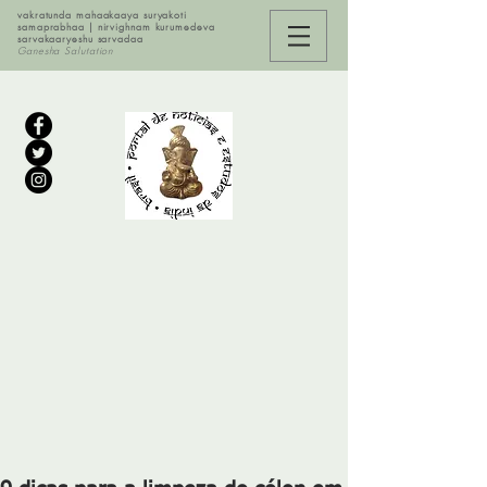
vakratunda mahaakaaya suryakoti
samaprabhaa | nirvighnam kurumedeva
sarvakaaryeshu sarvadaa
Ganesha Salutation