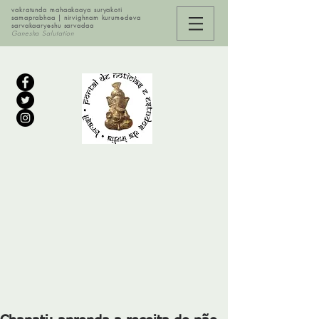
vakratunda mahaakaaya suryakoti
samaprabhaa | nirvighnam kurumedeva
sarvakaaryeshu sarvadaa
Ganesha Salutation