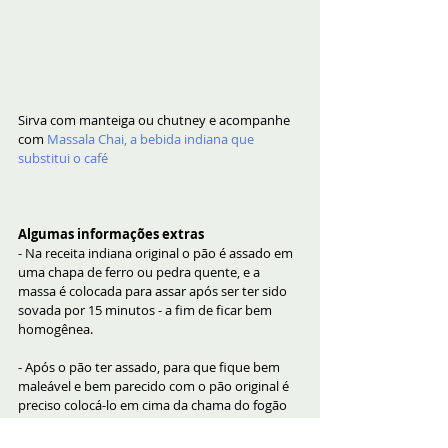
Sirva com manteiga ou chutney e acompanhe 
com 
Massala Chai, a bebida indiana que 
substitui o café
Algumas informações extras
- Na receita indiana original o pão é assado em 
uma chapa de ferro ou pedra quente, e a 
massa é colocada para assar após ser ter sido 
sovada por 15 minutos - a fim de ficar bem 
homogênea.
- Após o pão ter assado, para que fique bem 
maleável e bem parecido com o pão original é 
preciso colocá-lo em cima da chama do fogão 
diretamente sem a panela (é preciso usar uma 
pinça). O pão estufa e então fica mais maleável.