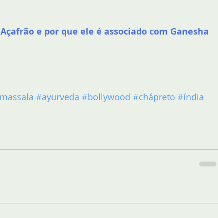
o Açafrão e por que ele é associado com Ganesha
massala
#ayurveda
#bollywood
#chápreto
#índia