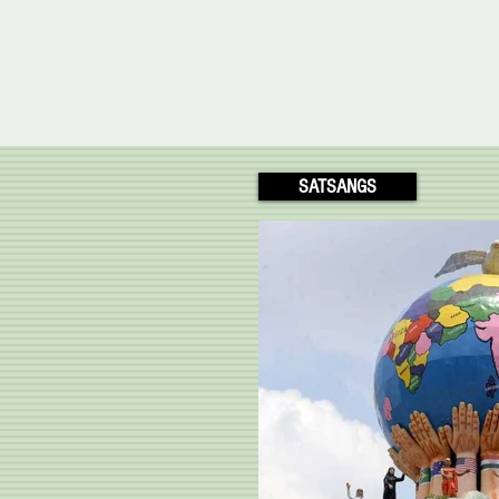
produtos naturais e
linhas indianas em SP
SATSANGS