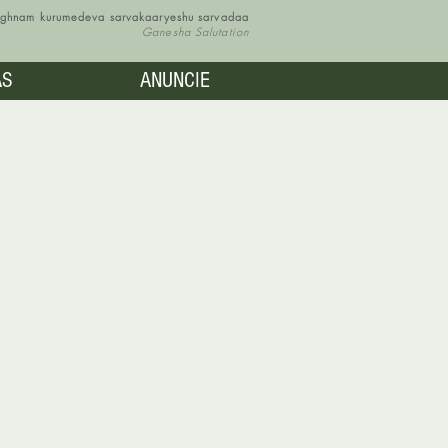
vighnam kurumedeva sarvakaaryeshu sarvadaa
Ganesha Salutation
AS
ANUNCIE