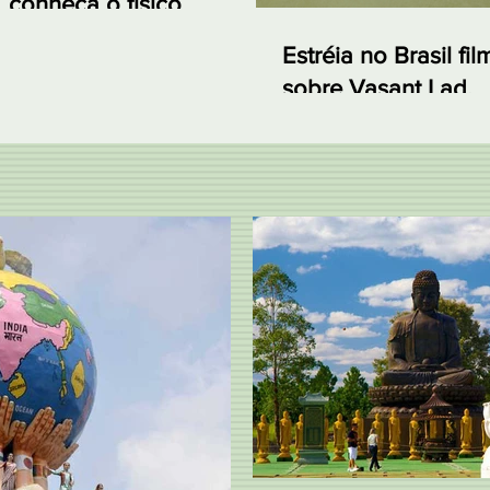
conheça o físico
quântico que vem ao
Estréia no Brasil fil
Brasil em abril de 2019
sobre Vasant Lad,
primeiro médico de
Ayurveda no Ocide