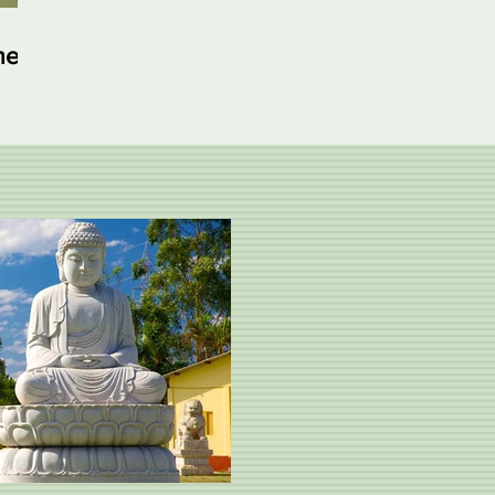
Sabarimala é sem
precedentes na história
me
nte