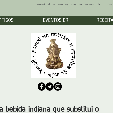
vakratunda mahaakaaya suryakoti samaprabhaa | nir
RTIGOS
EVENTOS BR
RECEIT
a bebida indiana que substitui o