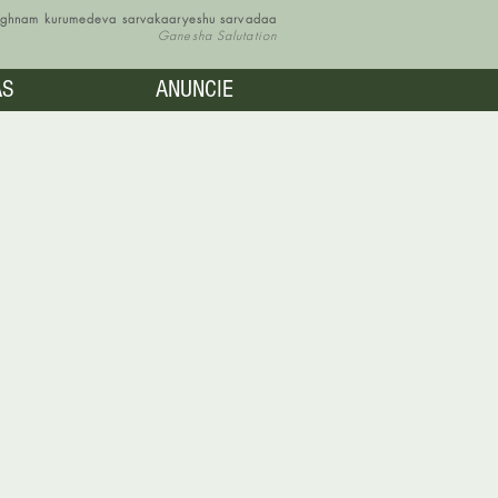
vighnam kurumedeva sarvakaaryeshu sarvadaa
Ganesha Salutation
AS
ANUNCIE