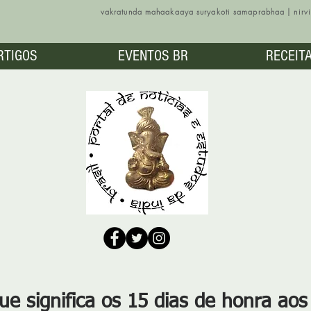
vakratunda mahaakaaya suryakoti samaprabhaa | nir
RTIGOS
EVENTOS BR
RECEIT
ue significa os 15 dias de honra aos