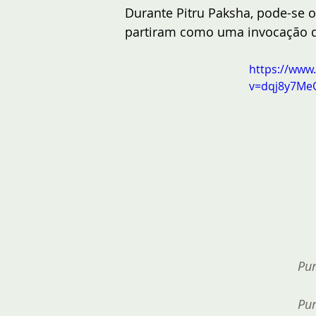
Durante Pitru Paksha, pode-se o
partiram como uma invocação d
https://www
v=dqj8y7M
Pu
Pu