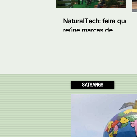
NaturalTech: feira que
reúne marcas de
produtos naturais e
linhas indianas em SP
SATSANGS