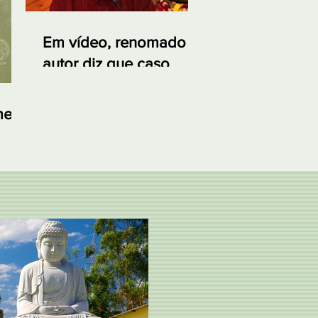
Em vídeo, renomado
autor diz que caso
Sabarimala é sem
precedentes na história
me
nte