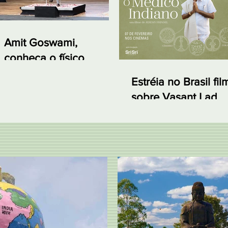
Amit Goswami,
conheça o físico
quântico que vem ao
Estréia no Brasil fil
Brasil em abril de 2019
sobre Vasant Lad,
primeiro médico de
Ayurveda no Ocide