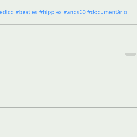
edico
#beatles
#hippies
#anos60
#documentário