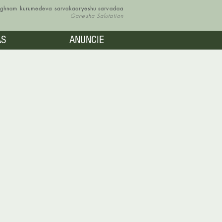
vighnam kurumedeva sarvakaaryeshu sarvadaa
Ganesha Salutation
AS
ANUNCIE