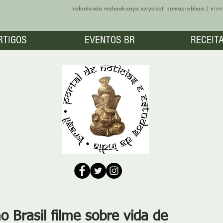
vakratunda mahaakaaya suryakoti samaprabhaa | nir
RTIGOS
EVENTOS BR
RECEIT
 Brasil filme sobre vida de