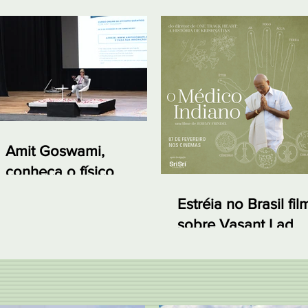
Amit Goswami,
conheça o físico
quântico que vem ao
Estréia no Brasil fil
Brasil em abril de 2019
sobre Vasant Lad,
primeiro médico de
Ayurveda no Ocide