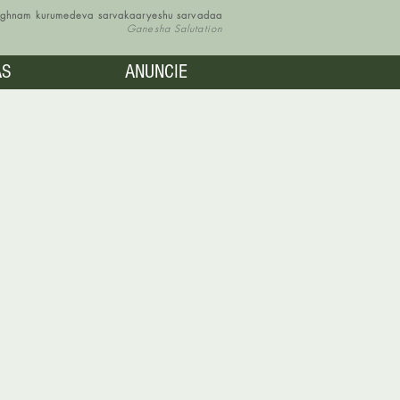
vighnam kurumedeva sarvakaaryeshu sarvadaa
Ganesha Salutation
AS
ANUNCIE