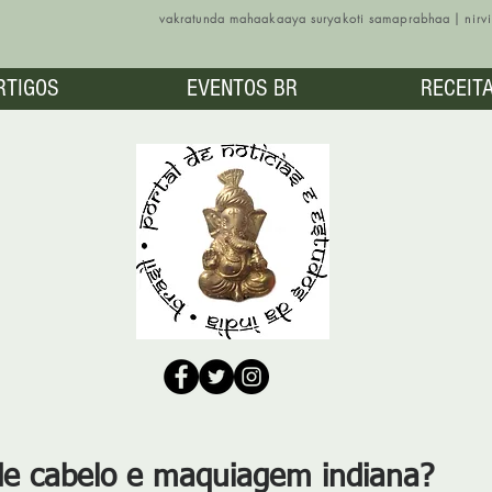
vakratunda mahaakaaya suryakoti samaprabhaa | nir
RTIGOS
EVENTOS BR
RECEIT
 de cabelo e maquiagem indiana?