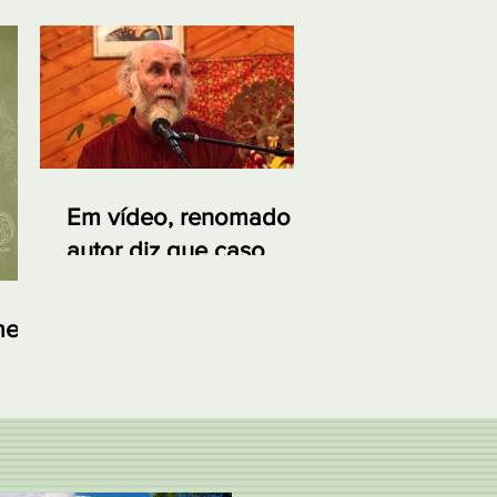
Em vídeo, renomado
autor diz que caso
Sabarimala é sem
precedentes na história
me
nte