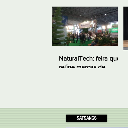
NaturalTech: feira que
reúne marcas de
produtos naturais e
linhas indianas em SP
SATSANGS