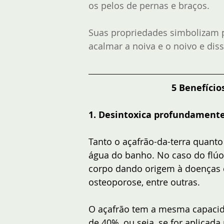
os pelos de pernas e braços. 
Suas propriedades simbolizam p
acalmar a noiva e o noivo e dis
5 Benefício
1. Desintoxica profundamente
Tanto o açafrão-da-terra quanto
água do banho. No caso do flú
corpo dando origem à doenças 
osteoporose, entre outras.
O açafrão tem a mesma capacida
de 40%, ou seja, se for aplicad