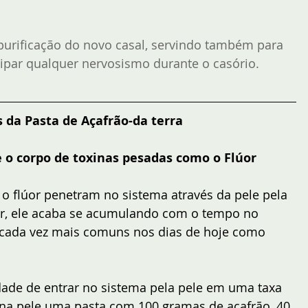
urificação do novo casal, servindo também para 
sipar qualquer nervosismo durante o casório.
s da Pasta de Açafrão-da terra
 o corpo de toxinas pesadas como o Flúor
 o flúor penetram no sistema através da pele pela 
or, ele acaba se acumulando com o tempo no 
cada vez mais comuns nos dias de hoje como 
de de entrar no sistema pela pele em uma taxa 
a na pele uma pasta com 100 gramas de açafrão, 40 