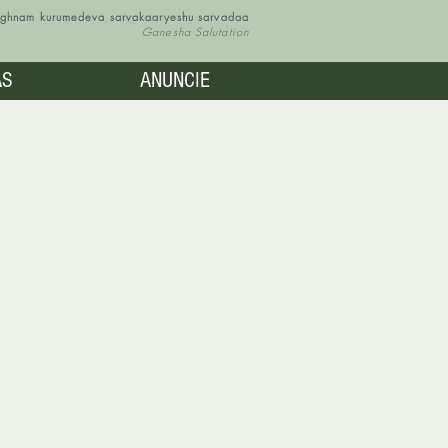
vighnam kurumedeva sarvakaaryeshu sarvadaa
Ganesha Salutation
AS
ANUNCIE