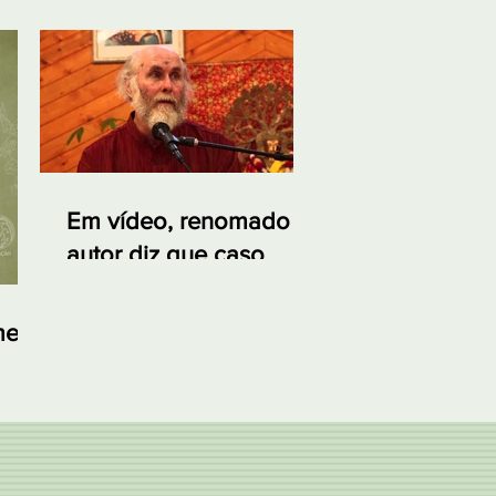
Em vídeo, renomado
autor diz que caso
Sabarimala é sem
precedentes na história
me
nte