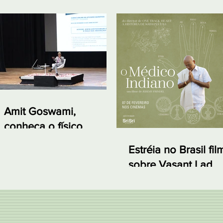
Amit Goswami,
conheça o físico
quântico que vem ao
Estréia no Brasil fil
Brasil em abril de 2019
sobre Vasant Lad,
primeiro médico de
Ayurveda no Ocide