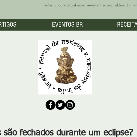
vakratunda mahaakaaya suryakoti samaprabhaa | nir
RTIGOS
EVENTOS BR
RECEIT
s são fechados durante um eclipse?