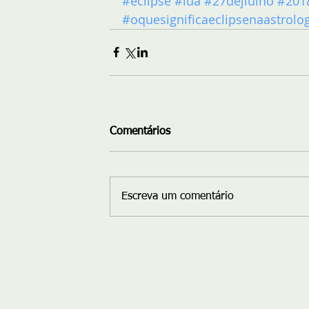
#eclipse
#lua
#27dejlulho
#201
#oquesignificaeclipsenaastrolo
Comentários
Escreva um comentário