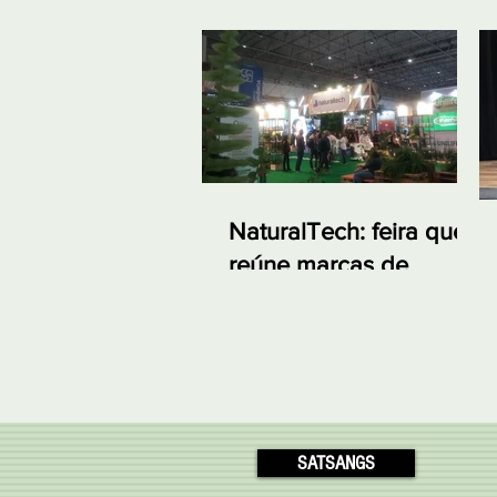
NaturalTech: feira que
reúne marcas de
produtos naturais e
linhas indianas em SP
SATSANGS