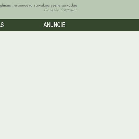
vighnam kurumedeva sarvakaaryeshu sarvadaa
Ganesha Salutation
AS
ANUNCIE