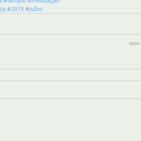
8
#templo
#meditação
gia
#2019
#julho