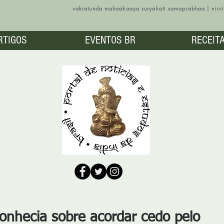
vakratunda mahaakaaya suryakoti samaprabhaa | nir
RTIGOS
EVENTOS BR
RECEIT
onhecia sobre acordar cedo pelo