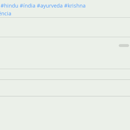
#hindu
#índia
#ayurveda
#krishna
ência