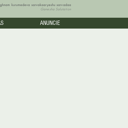
vighnam kurumedeva sarvakaaryeshu sarvadaa
Ganesha Salutation
AS
ANUNCIE