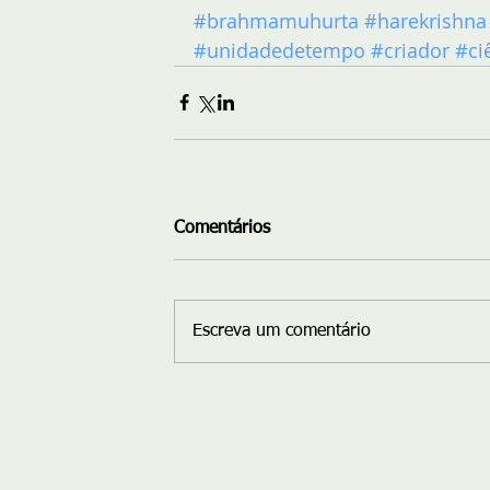
#brahmamuhurta
#harekrishna
#unidadedetempo
#criador
#ci
Comentários
Escreva um comentário