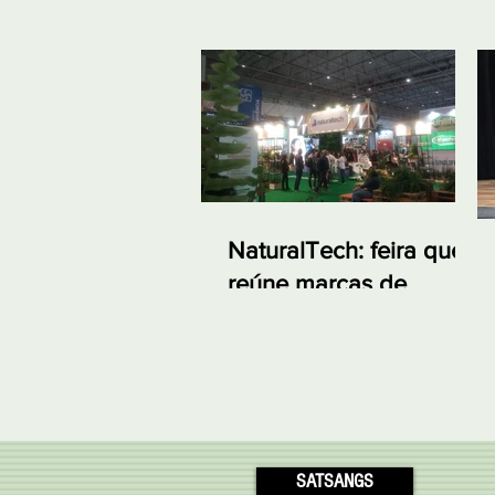
NaturalTech: feira que
reúne marcas de
produtos naturais e
linhas indianas em SP
SATSANGS