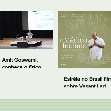
Amit Goswami,
conheça o físico
quântico que vem ao
Estréia no Brasil fil
Brasil em abril de 2019
sobre Vasant Lad,
primeiro médico de
Ayurveda no Ocide