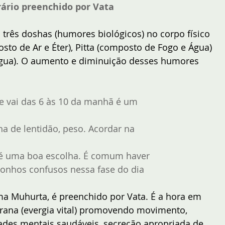
ário preenchido por Vata
três doshas (humores biológicos) no corpo físico 
o de Ar e Éter), Pitta (composto de Fogo e Água) 
água). O aumento e diminuição desses humores 
e vai das 6 às 10 da manhã é um
a de lentidão, peso. Acordar na
é uma boa escolha. É comum haver 
onhos confusos nessa fase do dia
ma Muhurta, é preenchido por Vata. É a hora em 
Prana (evergia vital) promovendo movimento, 
idades mentais saudáveis, secreção apropriada de 