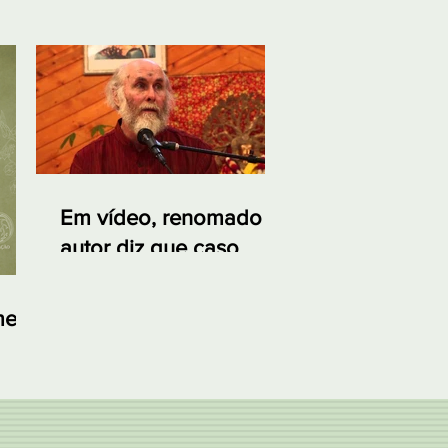
Em vídeo, renomado
autor diz que caso
Sabarimala é sem
precedentes na história
me
nte