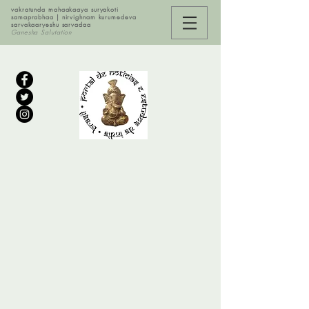
vakratunda mahaakaaya suryakoti
samaprabhaa | nirvighnam kurumedeva
sarvakaaryeshu sarvadaa
Ganesha Salutation