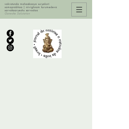
vakratunda mahaakaaya suryakoti
samaprabhaa | nirvighnam kurumedeva
sarvakaaryeshu sarvadaa
Ganesha Salutation