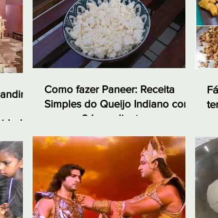
Como fazer Paneer: Receita
Fá
andir:
Simples do Queijo Indiano com
te
apenas 2 Ingredientes
em
nidade