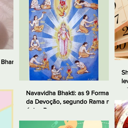
 Bharta,
Sh
le
e 
Navavidha Bhakti: as 9 Formas
da Devoção, segundo Rama no
épico Ramayana