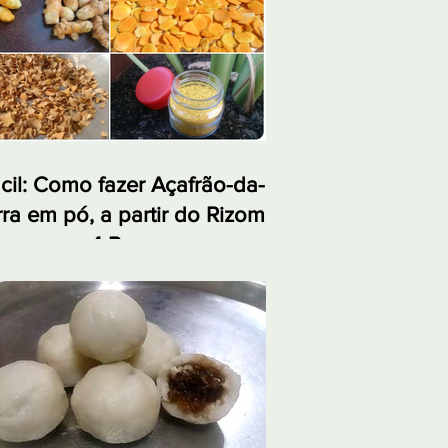
cil: Como fazer Açafrão-da-
rra em pó, a partir do Rizoma,
 apenas 4 Passos