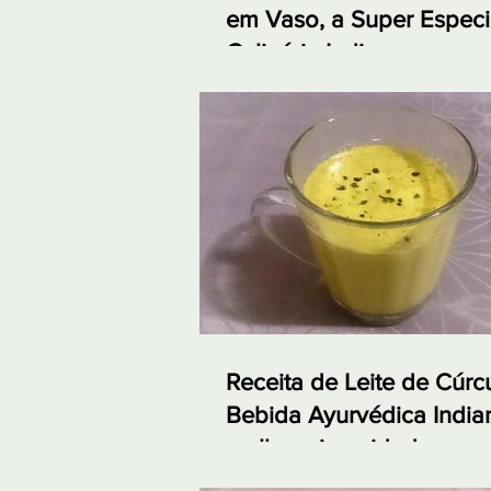
em Vaso, a Super Especi
Culinária Indiana
Receita de Leite de Cúr
Bebida Ayurvédica India
melhora imunidade