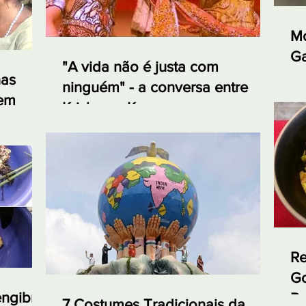
Mo
Ga
"A vida não é justa com
e 
nas
ninguém" - a conversa entre
 em
Krishna e Karna no
Mahabharata
Re
Go
engibre
Re
7 Costumes Tradicionais da