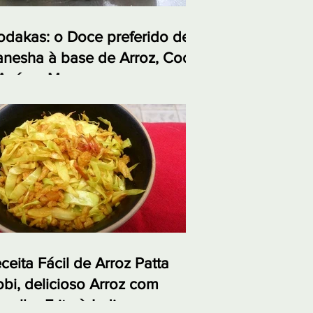
dakas: o Doce preferido de
nesha à base de Arroz, Coco
Açúcar Mascavo
ceita Fácil de Arroz Patta
bi, delicioso Arroz com
polho Frito à Indiana