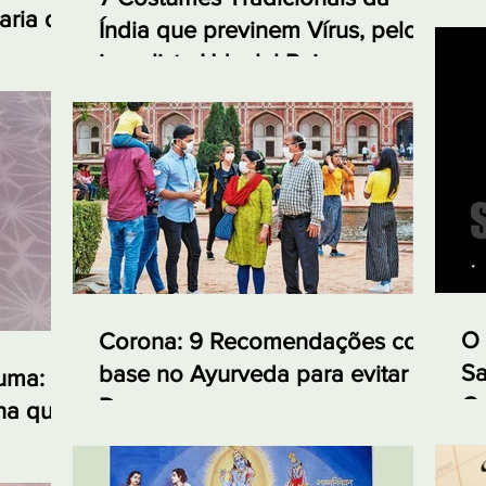
aria da
Índia que previnem Vírus, pelo
jornalista Udaylal Pai
O 
Corona: 9 Recomendações com
Sa
base no Ayurveda para evitar a
cuma:
Ca
Doença
na que