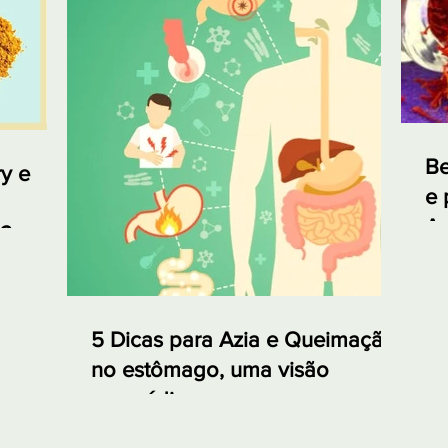
Be
y e
e 
Aç
ó?
5 Dicas para Azia e Queimação
no estômago, uma visão
ayurvédica