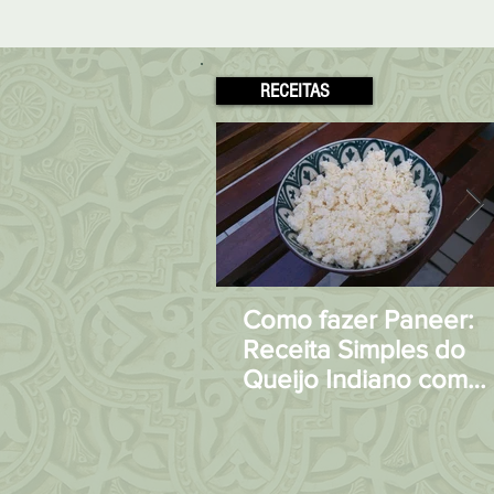
RECEITAS
Como fazer Paneer:
Receita Simples do
Queijo Indiano com
apenas 2 Ingrediente