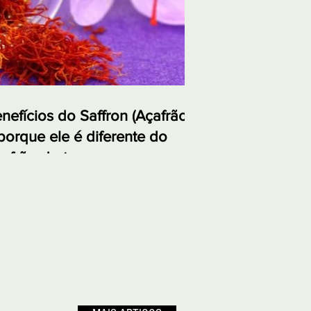
nefícios do Saffron (Açafrão)
porque ele é diferente do
afrão-da-terra