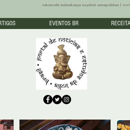
vakratunda mahaakaaya suryakoti samaprabhaa | nir
RTIGOS
EVENTOS BR
RECEIT