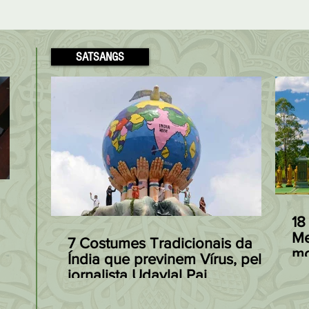
SATSANGS
Modakas: o Doce
Receita Fácil
preferido de Ganesha à
Patta Gobi, de
18
base de Arroz, Coco e
Arroz com Re
Me
7 Costumes Tradicionais da
mo
s
Açúcar Mascavo
à Indiana
Índia que previnem Vírus, pelo
Ja
jornalista Udaylal Pai