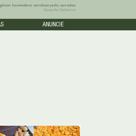
vighnam kurumedeva sarvakaaryeshu sarvadaa
Ganesha Salutation
AS
ANUNCIE