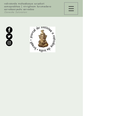
vakratunda mahaakaaya suryakoti
samaprabhaa | nirvighnam kurumedeva
sarvakaaryeshu sarvadaa
Ganesha Salutation